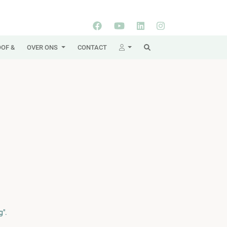
OF &
OVER ONS
CONTACT
g".