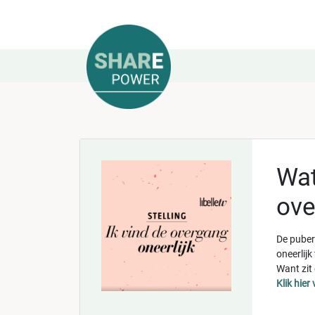
Wat
ove
De puber
oneerlijk
Want zit
Klik hier