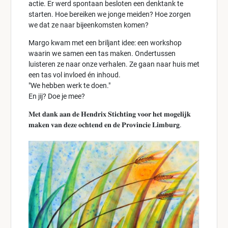
actie. Er werd spontaan besloten een denktank te
starten. Hoe bereiken we jonge meiden? Hoe zorgen
we dat ze naar bijeenkomsten komen?
Margo kwam met een briljant idee: een workshop
waarin we samen een tas maken. Ondertussen
luisteren ze naar onze verhalen. Ze gaan naar huis met
een tas vol invloed én inhoud.
"We hebben werk te doen."
En jij? Doe je mee?
𝐌𝐞𝐭 𝐝𝐚𝐧𝐤 𝐚𝐚𝐧 𝐝𝐞 𝐇𝐞𝐧𝐝𝐫𝐢𝐱 𝐒𝐭𝐢𝐜𝐡𝐭𝐢𝐧𝐠 𝐯𝐨𝐨𝐫 𝐡𝐞𝐭 𝐦𝐨𝐠𝐞𝐥𝐢𝐣𝐤
𝐦𝐚𝐤𝐞𝐧 𝐯𝐚𝐧 𝐝𝐞𝐳𝐞 𝐨𝐜𝐡𝐭𝐞𝐧𝐝 𝐞𝐧 𝐝𝐞 𝐏𝐫𝐨𝐯𝐢𝐧𝐜𝐢𝐞 𝐋𝐢𝐦𝐛𝐮𝐫𝐠.