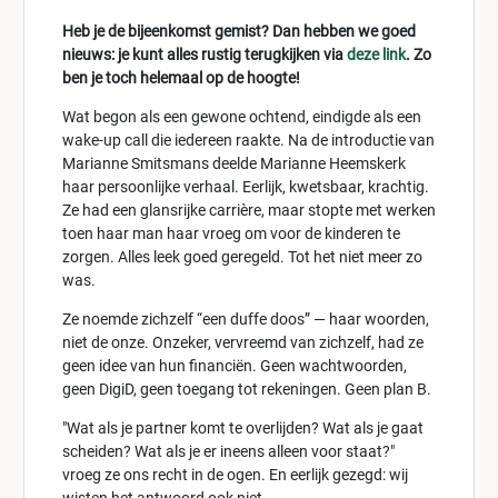
Heb je de bijeenkomst gemist? Dan hebben we goed
nieuws: je kunt alles rustig terugkijken via
deze link
. Zo
ben je toch helemaal op de hoogte!
Wat begon als een gewone ochtend, eindigde als een
wake-up call die iedereen raakte. Na de introductie van
Marianne Smitsmans deelde Marianne Heemskerk
haar persoonlijke verhaal. Eerlijk, kwetsbaar, krachtig.
Ze had een glansrijke carrière, maar stopte met werken
toen haar man haar vroeg om voor de kinderen te
zorgen. Alles leek goed geregeld. Tot het niet meer zo
was.
Ze noemde zichzelf “een duffe doos” — haar woorden,
niet de onze. Onzeker, vervreemd van zichzelf, had ze
geen idee van hun financiën. Geen wachtwoorden,
geen DigiD, geen toegang tot rekeningen. Geen plan B.
"Wat als je partner komt te overlijden? Wat als je gaat
scheiden? Wat als je er ineens alleen voor staat?"
vroeg ze ons recht in de ogen. En eerlijk gezegd: wij