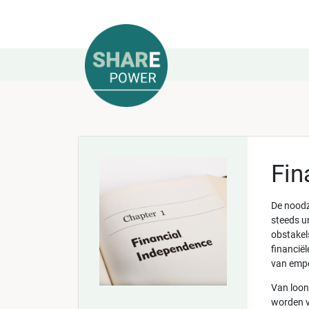
Fin
De noodz
steeds u
obstakel
financië
van empo
Van loon
worden v