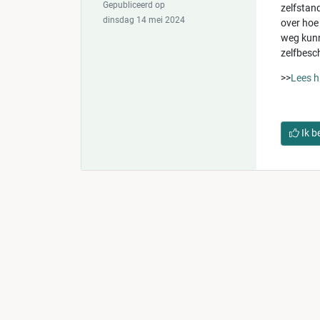
Gepubliceerd op
zelfstand
dinsdag 14 mei 2024
over hoe
weg kunn
zelfbesc
>>
Lees hi
Ik b