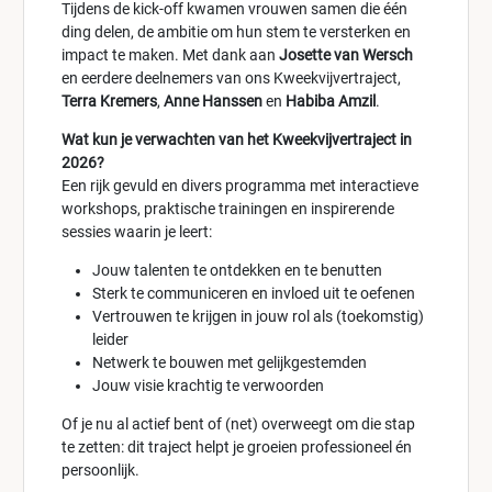
Tijdens de kick-off kwamen vrouwen samen die één
ding delen, de ambitie om hun stem te versterken en
impact te maken. Met dank aan
Josette van Wersch
en eerdere deelnemers van ons Kweekvijvertraject,
Terra Kremers
,
Anne Hanssen
en
Habiba Amzil
.
Wat kun je verwachten van het Kweekvijvertraject in
2026?
Een rijk gevuld en divers programma met interactieve
workshops, praktische trainingen en inspirerende
sessies waarin je leert:
Jouw talenten te ontdekken en te benutten
Sterk te communiceren en invloed uit te oefenen
Vertrouwen te krijgen in jouw rol als (toekomstig)
leider
Netwerk te bouwen met gelijkgestemden
Jouw visie krachtig te verwoorden
Of je nu al actief bent of (net) overweegt om die stap
te zetten: dit traject helpt je groeien professioneel én
persoonlijk.