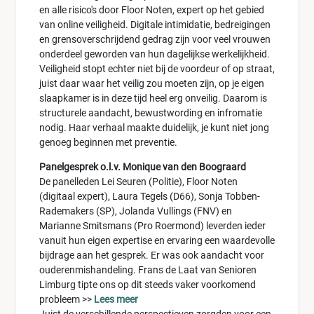
en alle risico's door Floor Noten, expert op het gebied
van online veiligheid. Digitale intimidatie, bedreigingen
en grensoverschrijdend gedrag zijn voor veel vrouwen
onderdeel geworden van hun dagelijkse werkelijkheid.
Veiligheid stopt echter niet bij de voordeur of op straat,
juist daar waar het veilig zou moeten zijn, op je eigen
slaapkamer is in deze tijd heel erg onveilig. Daarom is
structurele aandacht, bewustwording en infromatie
nodig. Haar verhaal maakte duidelijk, je kunt niet jong
genoeg beginnen met preventie.
Panelgesprek o.l.v. Monique van den Boograard
De panelleden Lei Seuren (Politie), Floor Noten
(digitaal expert), Laura Tegels (D66), Sonja Tobben-
Rademakers (SP), Jolanda Vullings (FNV) en
Marianne Smitsmans (Pro Roermond) leverden ieder
vanuit hun eigen expertise en ervaring een waardevolle
bijdrage aan het gesprek. Er was ook aandacht voor
ouderenmishandeling. Frans de Laat van Senioren
Limburg tipte ons op dit steeds vaker voorkomend
probleem >>
Lees meer