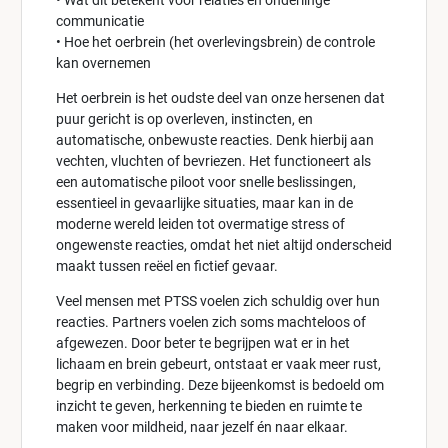
• Wat dit betekent voor relaties en onderlinge
communicatie
• Hoe het oerbrein (het overlevingsbrein) de controle
kan overnemen
Het oerbrein is het oudste deel van onze hersenen dat
puur gericht is op overleven, instincten, en
automatische, onbewuste reacties. Denk hierbij aan
vechten, vluchten of bevriezen. Het functioneert als
een automatische piloot voor snelle beslissingen,
essentieel in gevaarlijke situaties, maar kan in de
moderne wereld leiden tot overmatige stress of
ongewenste reacties, omdat het niet altijd onderscheid
maakt tussen reëel en fictief gevaar.
Veel mensen met PTSS voelen zich schuldig over hun
reacties. Partners voelen zich soms machteloos of
afgewezen. Door beter te begrijpen wat er in het
lichaam en brein gebeurt, ontstaat er vaak meer rust,
begrip en verbinding. Deze bijeenkomst is bedoeld om
inzicht te geven, herkenning te bieden en ruimte te
maken voor mildheid, naar jezelf én naar elkaar.