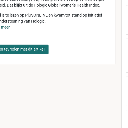
id. Dat blijkt uit de Hologic Global Women's Health Index.
el is te lezen op PlUSONLINE en kwam tot stand op initiatief
ndersteuning van Hologic.
r meer.
en tevreden met dit artikel!