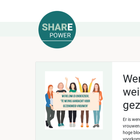
Wer
wei
gez
Er is we
vrouwen e
hoge bloe
voorkome