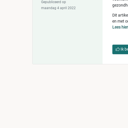
Gepubliceerd op
gezondhe
maandag 4 april 2022
Dit artik
en met o
Lees hie
Ik b