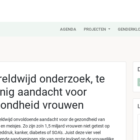
AGENDA
PROJECTEN
GENDERKLO
eldwijd onderzoek, te
nig aandacht voor
ondheid vrouwen
reldwijd onvoldoende aandacht voor de gezondheid van
n meisjes. Zo zijn zo'n 1,5 miljard vrouwen niet getest op
ddruk, kanker, diabetes of SOA's. Juist deze vier veel
nde aandoeningen zijn van grote invloed op de vrouwelijke