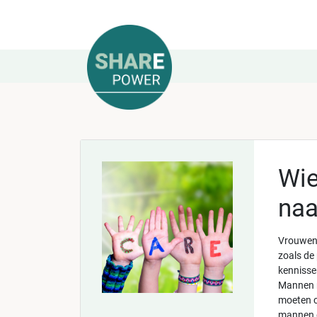
Wie
naa
Vrouwen 
zoals de
kennissen
Mannen n
moeten c
mannen g