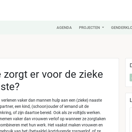
AGENDA
PROJECTEN
GENDERKLO
 zorgt er voor de zieke
ste?
verlenen vaker dan mannen hulp aan een (zieke) naaste
 partner, een kind, (schoon)ouder of iemand uit de
kring, of zijn daartoe bereid. Ook als ze voltijds werken.
emen vaker dan vrouwen verlof op wanneer ze zorgtaken
ombineren met hun werk. Het vaakst maken vrouwen en
ebruik van het (betaalde) kortdurende zorgverlof, of ze