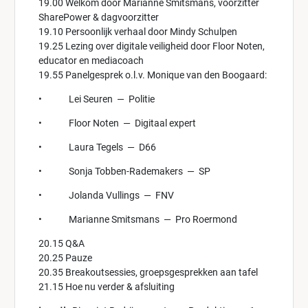
19.00 Welkom door Marianne Smitsmans, voorzitter
SharePower & dagvoorzitter
19.10 Persoonlijk verhaal door Mindy Schulpen
19.25 Lezing over digitale veiligheid door Floor Noten,
educator en mediacoach
19.55 Panelgesprek o.l.v. Monique van den Boogaard:
• Lei Seuren — Politie
• Floor Noten — Digitaal expert
• Laura Tegels — D66
• Sonja Tobben-Rademakers — SP
• Jolanda Vullings — FNV
• Marianne Smitsmans — Pro Roermond
20.15 Q&A
20.25 Pauze
20.35 Breakoutsessies, groepsgesprekken aan tafel
21.15 Hoe nu verder & afsluiting