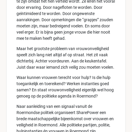
te zijn omdat het hen verteld wordt. Ze leren het vooral
door ervaring. Door nagefloten te worden. Door
geïntimideerd te worden. Door ongewenste
aanrakingen. Door opmerkingen die “grapjes” zouden
moeten zijn, maar bedreigend voelen. En soms door
veel erger. Er is bijna geen jonge vrouw die hier nooit
mee te maken heeft gehad.
Maar het grootste probleem van vrouwonveiligheid
speelt zich lang niet altijd af op straat. Het zit vaak
dichterbij. Achter voordeuren. Aan de keukentafel.
Juist daar waar iemand zich veilig zou moeten voelen.
Waar kunnen vrouwen terecht voor hulp? Is die hulp
toegankelijk en toereikend? Werken instanties goed
samen? En staat vrouwonveiligheid eigenlijk wel hoog
genoeg op de politieke agenda in Roermond?
Naar aanleiding van een signaal vanuit de
Roermondse politiek organiseert SharePower een
brede maatschappelijke bijeenkomst over vrouwen en
veiligheid in Roermond. Alle politieke partijen, politie,
hulpinstanties én vrouwen in Roermond zijn