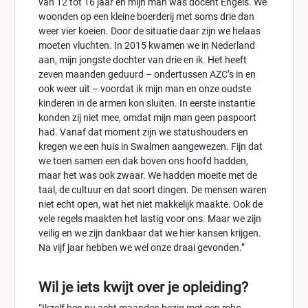
van 12 tot 16 jaar en mijn man was docent Engels. We
woonden op een kleine boerderij met soms drie dan
weer vier koeien. Door de situatie daar zijn we helaas
moeten vluchten. In 2015 kwamen we in Nederland
aan, mijn jongste dochter van drie en ik. Het heeft
zeven maanden geduurd – ondertussen AZC’s in en
ook weer uit – voordat ik mijn man en onze oudste
kinderen in de armen kon sluiten. In eerste instantie
konden zij niet mee, omdat mijn man geen paspoort
had. Vanaf dat moment zijn we statushouders en
kregen we een huis in Swalmen aangewezen. Fijn dat
we toen samen een dak boven ons hoofd hadden,
maar het was ook zwaar. We hadden moeite met de
taal, de cultuur en dat soort dingen. De mensen waren
niet echt open, wat het niet makkelijk maakte. Ook de
vele regels maakten het lastig voor ons. Maar we zijn
veilig en we zijn dankbaar dat we hier kansen krijgen.
Na vijf jaar hebben we wel onze draai gevonden.”
Wil je iets kwijt over je opleiding?