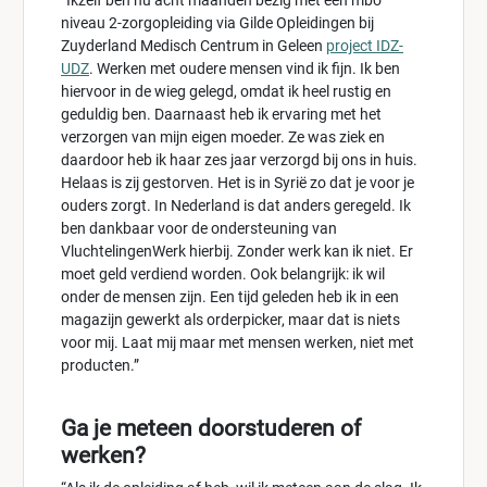
“Ikzelf ben nu acht maanden bezig met een mbo
niveau 2-zorgopleiding via Gilde Opleidingen bij
Zuyderland Medisch Centrum in Geleen
project IDZ-
UDZ
. Werken met oudere mensen vind ik fijn. Ik ben
hiervoor in de wieg gelegd, omdat ik heel rustig en
geduldig ben. Daarnaast heb ik ervaring met het
verzorgen van mijn eigen moeder. Ze was ziek en
daardoor heb ik haar zes jaar verzorgd bij ons in huis.
Helaas is zij gestorven. Het is in Syrië zo dat je voor je
ouders zorgt. In Nederland is dat anders geregeld. Ik
ben dankbaar voor de ondersteuning van
VluchtelingenWerk hierbij. Zonder werk kan ik niet. Er
moet geld verdiend worden. Ook belangrijk: ik wil
onder de mensen zijn. Een tijd geleden heb ik in een
magazijn gewerkt als orderpicker, maar dat is niets
voor mij. Laat mij maar met mensen werken, niet met
producten.”
Ga je meteen doorstuderen of
werken?