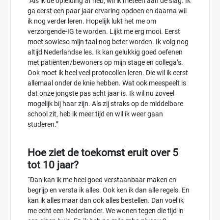
“Als ik de opleiding af heb, wil ik meteen aan de slag. Ik
ga eerst een paar jaar ervaring opdoen en daarna wil
ik nog verder leren. Hopelijk lukt het me om
verzorgende-IG te worden. Lijkt me erg mooi. Eerst
moet sowieso mijn taal nog beter worden. Ik volg nog
altijd Nederlandse les. Ik kan gelukkig goed oefenen
met patiënten/bewoners op mijn stage en collega’s.
Ook moet ik heel veel protocollen leren. Die wil ik eerst
allemaal onder de knie hebben. Wat ook meespeelt is
dat onze jongste pas acht jaar is. Ik wil nu zoveel
mogelijk bij haar zijn. Als zij straks op de middelbare
school zit, heb ik meer tijd en wil ik weer gaan
studeren.”
Hoe ziet de toekomst eruit over 5
tot 10 jaar?
“Dan kan ik me heel goed verstaanbaar maken en
begrijp en versta ik alles. Ook ken ik dan alle regels. En
kan ik alles maar dan ook alles bestellen. Dan voel ik
me echt een Nederlander. We wonen tegen die tijd in