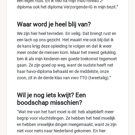
een eigen huis. En ik heb na mijn mbo niveau 2-
diploma ook het diploma Verzorgende-IG in mijn bezit.”
Waar word je heel blij van?
We zijn hier heel tevreden. En veilig. Dat brengt rust en
een lach op ons gezicht. Het maakt me ook blij dat ik
de kans krijg deze opleiding te volgen en dat ik weer
meer onder de mensen kom. Maar het meest gelukkig
ben ik als mijn kinderen een goede toekomst tegemoet
gaan. Ze zijn goed op weg, want de oudste heeft net
haar havo-diploma behaald en de middelste, onze
zoon, zit in de derde klas van vwo TTO (tweetalig).”
Wil je nog iets kwijt? Een
boodschap misschien?
“Wat me van het hart moet is dit: heb alsjeblieft meer
begrip voor vluchtelingen. Ze hebben het heel moeilijk
en hebben vreselijke dingen meegemaakt, want ze zijn
niet voor niets naar Nederland gekomen. En hier