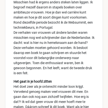
Misschien had ik ergens anders steken laten liggen. Ik
begroef mezelf daarom in stapels boeken over
ambitieuze vrouwen. Hoe je dan wel carrière kunt
maken en hoe je dit soort dingen kunt voorkomen.
Rond diezelfde periode bezocht ik de Websummit, een
techniekbeurs, in Portugal.
De verhalen van vrouwen uit ándere landen waren
misschien nog wel schrijnender dan de Nederlandse. Ik
dacht: wat is hier nu in hemelsnaam aan de hand?
Deze verhalen moeten gehoord worden. Ik besloot
daarop een boek te gaan schrijven en stuurde het
voorstel voor dit belangrijke onderwerp naar
uitgeverijen. Toen die enthousiast waren, ben ik
gewoon begonnen. En het leeft, want de tweede druk
is een feit.
Het gaat in je hoofd zitten
Het doet zeer als je onterecht minder loon krijgt.
Vervelend genoeg maken veel vrouwen dit mee. En
gaan dan ook nog aan zichzelf twijfelen. Hoe erg is
dat?! Ik wil dat geen vrouw dit meer hoeft mee te
maken. Dáárom schreef ik dit boek. Want als je hier