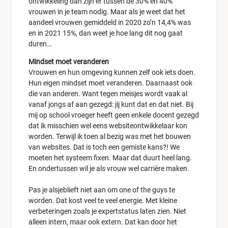
ontwikkeling dan zijn er tussen de 30% en 40%
vrouwen in je team nodig. Maar als je weet dat het
aandeel vrouwen gemiddeld in 2020 zo’n 14,4% was
en in 2021 15%, dan weet je hoe lang dit nog gaat
duren…
Mindset moet veranderen
Vrouwen en hun omgeving kunnen zelf ook iets doen.
Hun eigen mindset moet veranderen. Daarnaast ook
die van anderen. Want tegen meisjes wordt vaak al
vanaf jongs af aan gezegd: jij kunt dat en dat niet. Bij
mij op school vroeger heeft geen enkele docent gezegd
dat ik misschien wel eens websiteontwikkelaar kon
worden. Terwijl ik toen al bezig was met het bouwen
van websites. Dat is toch een gemiste kans?! We
moeten het systeem fixen. Maar dat duurt heel lang.
En ondertussen wil je als vrouw wel carrière maken.
Pas je alsjeblieft niet aan om one of the guys te
worden. Dat kost veel te veel energie. Met kleine
verbeteringen zoals je expertstatus laten zien. Niet
alleen intern, maar ook extern. Dat kan door het