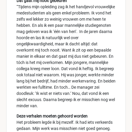
Dat gaat mij nooit gebeuren
“Tijdens mijn opleiding zag ik het handjevol vrouwelijke
medestudenten als geen enkel probleem. Ik vond het
zelfs wel lekker zo weinig vrouwen om me heen te
hebben. En als ik een paar mannelijke studiegenoten
mag geloven was ik ‘één van hen’. In de jaren daarna
hoorde en las ik natuurlijk wel over
ongelijkwaardigheid, maar ik dacht altijd: dat
overkomt mij toch nooit. Want ik zit op een bepaalde
manier in elkaar en dat gaat mij dus niet gebeuren. En
tóch is het mij overkomen. Mijn jongere, mannelijke
collega kreeg meer loon. Dat vond ik heftig. Ik begreep
ook totaal niet waarom. Hij was jonger, werkte minder
lang bij het bedrijf, had minder werkervaring. En beiden
werkten we fulltime. En toch… De manager zei
doodleuk: ‘Ik wist er niets van.’ Nou, dat vond ik een
slecht excuus. Daarna begreep ik er misschien nog wel
minder van.
Deze verhalen moeten gehoord worden
Het probleem legde ik bij mezelf. Ik had iets verkeerds
gedaan. Mijn werk was misschien niet goed genoeg.