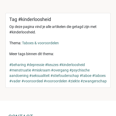
Tag #kinderloosheid
Op deze pagina vind je alle artikelen die getagd zijn met
#kinderloosheid.
Thema:
Taboes & vooroordelen
Meer tags binnen dit thema:
#beharing
#depressie
#keuzes
#kinderloosheid
#menstruatie
#miskraam
#overgang
#psychische
aandoening
#seksualiteit
#stiefouderschap
#taboe
#taboes
#vader
#vooroordeel
#vooroordelen
#ziekte
#zwangerschap