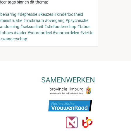
eer tags binnen dit thema:
beharing
#depressie
#keuzes
#kinderloosheid
menstruatie
#miskraam
#overgang
#psychische
andoening
#seksualiteit
#stiefouderschap
#taboe
taboes
#vader
#vooroordeel
#vooroordelen
#ziekte
zwangerschap
SAMENWERKEN