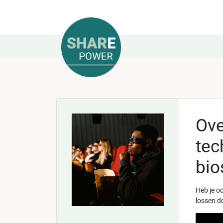
Ove
tec
bio
Heb je oo
lossen d