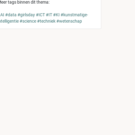
eer tags binnen dit thema:
AI
#data
#girlsday
#ICT
#IT
#KI
#kunstmatige-
ntelligentie
#science
#techniek
#wetenschap