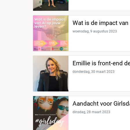
Wat is de impact van
woensdag, 9 augustus 2023
Emillie is front-end d
donderdag, 30 maart 2023
Aandacht voor Girlsda
dinsdag, 28 maart 2023