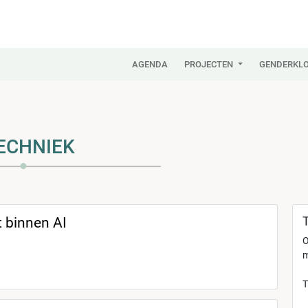
AGENDA
PROJECTEN
GENDERKLO
ECHNIEK
t binnen AI
O
m
T