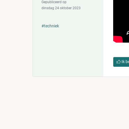
Gepubliceerd op
dinsdag 24 oktober 2023
#techniek
Ik b