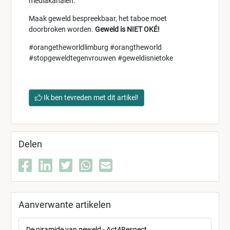
mediakanalen.
Maak geweld bespreekbaar, het taboe moet
doorbroken worden.
Geweld is NIET OKÉ!
#orangetheworldlimburg #orangtheworld
#stopgeweldtegenvrouwen #geweldisnietoke
Ik ben tevreden met dit artikel!
Delen
Aanverwante artikelen
De piramide van geweld - Act4Respect