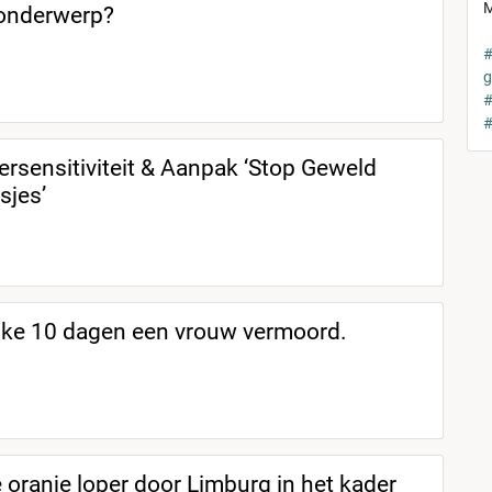
M
 onderwerp?
#
g
#
#
rsensitiviteit & Aanpak ‘Stop Geweld
sjes’
elke 10 dagen een vrouw vermoord.
 oranje loper door Limburg in het kader