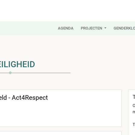
AGENDA
PROJECTEN
GENDERKLO
ILIGHEID
eld - Act4Respect
T
O
m
T