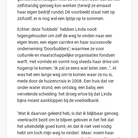
zelfstandig genoeg kon werken (terwijl ze ernaast
haar eigen bedrijf runde).Dit voorbeeld staat niet op
zichzelf, er is nog wel een lijstje op te sommen.
Echter: deze ‘hobbels’ hebben Linda nooit
tegengehouden om zelf de weg te vinden naar een
eigen leven, een eigen carrière en haar succesvolle
onderneming ‘Doorbuilders’, waarmee ze voor
culturele en maatschappelijke organisaties fondsen
werft. Het vormde en vormt nog steeds haar drive om
hogerop te komen: ‘Ik zal ze eens wat laten zien…’. Al
was het een lange weg om te komen waar ze nu is,
mede door de huizencrisis in 2008. Een huis dat ver
onder water stond, een ontslag, een baby, een
vervelende scheiding: het droeg ertoe bij dat Linda
bijna moest aankloppen bij de voedselbank.
‘Wat ik daarvan geleerd heb, is dat ik blijkbaar genoeg
veerkracht bezit om te blijven geloven in het feit dat
het uiteindelijk goed komt, en dat ik niet veel nodig
hebt om toch mijn weg te vinden’. Maar: noem haar