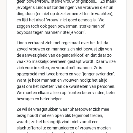
geen powervrouw, sterke vrouw of girlboss... Zo maak
je volgens Linda uitzonderingen van vrouwen die hun
ding doen (en niet op deze termen zitten te wachten),
en lijkt het alsof ‘vrouw’ niet goed genoeg is. ‘We
zeggen toch ook geen powerman, sterke man of
boyboss tegen mannen? Stel je voor!’.
Linda verbaast zich met regelmaat over het feit dat
zoveel vrouwen en mannen zich niet bewust zijn van
de aanwezigheid van de genderkloof, en dat daar zo
vaak zo makkelijk overheen gestapt wordt. Daar wil ze
zich voor inzetten, en vooral mét mannen. Ze is
opgegroeid met twee broers en veel ‘jongensvrienden’.
Want: je hebt mannen en vrouwen nodig: het altijd
gaat om het inzetten van de kwaliteiten van personen.
We moeten elkaar alleen op fronten beter vinden, beter
bevragen en beter helpen.
Ze wil de vraagstukken waar Sharepower zich mee
bezig houdt met een open blik tegemoet treden,
waarbij ze het belangrijk vindt niet vanuit een
slachtofferrol te communiceren of vrouwen moeten