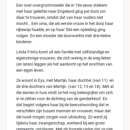
Een over-overgrootmoeder die in 19e eeuw stiekem
met haar geliefde naar Engeland ging per boot om
daar te trouwen, omdat dat van haar ouders niet
mocht… Een oma, die als eerste vrouw in het dorp haar
rijbewijs haalde, en op haar 50e een opleiding ging
volgen. En een moeder die doorwerkte met drie kleine
kinderen.
Linda Frints komt uit een familie met zelfstandige en
eigenzinnige vrouwen, die zich weinig in de weg lieten
(en laten) leggen als het aankomt op het inrichten van
een eigen leven.
Ze woont in Eys, met Martijn, haar dochter (van 11) en
de drie dochters van Martijn. (van 12, 15 en 18). Met al
die dames in huis vindt ze het nog belangrijker om zich
in te zetten voor de dichting van de genderkloof. En
dat begint volgens haar bij de bewustwording dat er
verschillen zijn tussen mannen en vrouwen, maar dat
die nooit mogen zorgen voor uitsluiting. Zo werd zij
tijdens haar zwangerschap, werkend bij een grote
gemeente, ontslagen. Met de formele reden dat ze niet