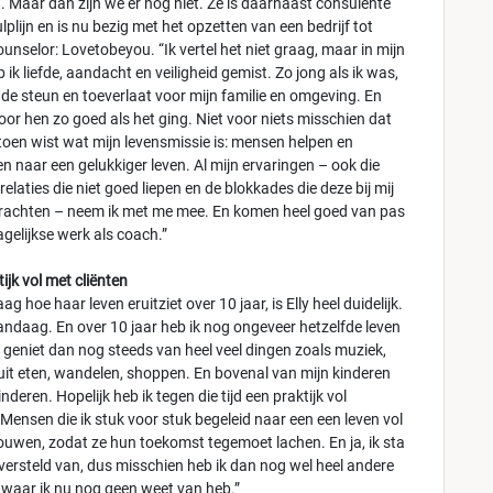
t. Maar dan zijn we er nog niet. Ze is daarnaast consulente
ulplijn en is nu bezig met het opzetten van een bedrijf tot
unselor: Lovetobeyou. “Ik vertel het niet graag, maar in mijn
 ik liefde, aandacht en veiligheid gemist. Zo jong als ik was,
 de steun en toeverlaat voor mijn familie en omgeving. En
oor hen zo goed als het ging. Niet voor niets misschien dat
 toen wist wat mijn levensmissie is: mensen helpen en
n naar een gelukkiger leven. Al mijn ervaringen – ook die
relaties die niet goed liepen en de blokkades die deze bij mij
achten – neem ik met me mee. En komen heel goed van pas
agelijkse werk als coach.”
ijk vol met cliënten
ag hoe haar leven eruitziet over 10 jaar, is Elly heel duidelijk.
vandaag. En over 10 jaar heb ik nog ongeveer hetzelfde leven
k geniet dan nog steeds van heel veel dingen zoals muziek,
uit eten, wandelen, shoppen. En bovenal van mijn kinderen
inderen. Hopelijk heb ik tegen die tijd een praktijk vol
 Mensen die ik stuk voor stuk begeleid naar een een leven vol
rouwen, zodat ze hun toekomst tegemoet lachen. En ja, ik sta
versteld van, dus misschien heb ik dan nog wel heel andere
 waar ik nu nog geen weet van heb.”