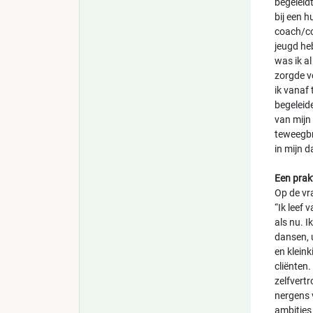
begeleid
bij een h
coach/co
jeugd heb
was ik al
zorgde v
ik vanaf
begeleide
van mijn 
teweegbr
in mijn d
Een prakt
Op de vra
“Ik leef 
als nu. I
dansen, 
en kleink
cliënten.
zelfvert
nergens 
ambities