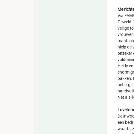
Me richt
Via FAM!
Geweld. 
veilige t
vrouwen 
maatscha
hielp de
onzeker 
voldoeni
Heidy en
enorm ge
pakken. M
het erg f
handvatt
Net als i
Lovetob
De inwoon
een bedri
waarbij 