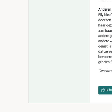
Anderen 
Elly blee
doorzett
haar gez
aan haar 
andere gr
andere w
geniet i
dat ze ee
bevoorre
groeien.”
Geschrev
Ik b