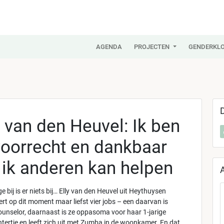
AGENDA
PROJECTEN
GENDERKLO
y van den Heuvel: Ik ben
oorrecht en dankbaar
 ik anderen kan helpen
e bij is er niets bij… Elly van den Heuvel uit Heythuysen
rt op dit moment maar liefst vier jobs – een daarvan is
unselor, daarnaast is ze oppasoma voor haar 1-jarige
htertje en leeft zich uit met Zumba in de woonkamer. En dat