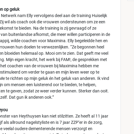
en op geluk
 Netwerk nam Elly vervolgens deel aan de training Huiselijk
Zij wil als coach ook die vrouwen ondersteunen om ze een
oekomst te bieden. Na de training is zij gevraagd of ze
van buitenlandse afkomst, die meer willen participeren in de
ppij, wilde coachen voor Maximina. Elly begeleidde hen en
 vrouwen hun doelen te verwezenlijken. “Ze begonnen heel
en bloeiden helemaal op. Mooi om te zien. Dat geeft me veel
ng. Mijn eigen kracht, het werk bij FAM!, de gesprekken met
 het coachen van de vrouwen bij Maximina hebben me
stimuleerd om verder te gaan en mijn leven weer op te
e te richten op mijn geluk én het geluk van anderen. Ik vind
ijn om mensen een luisterend oor te bieden, te helpen,
en te geven, zodat ze weer verder kunnen. Sterker dan ooit.
kzelf. Dat gun ik anderen ook.”
eyou
ster van Heythuysen kan niet stilzitten. Ze heeft al 11 jaar
jf als allround nagelstyliste en is 7 jaar ZZP’er in de zorg,
ze veelal oudere dementerende mensen verzorgt en