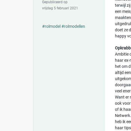
Gepubliceerd op
terwijl z
vrijdag 5 februari 2021
een meis
maakten h
uitgedruk
#rolmodel
#rolmodellen
doet ze 
happy vo
Opkrabb
Ambitie 
haar ex-m
het om di
altijd ee
uitgekom
doorgaan 
veel ener
Want er 
ook voor
of ik ha
Netwerk.
heb ik e
haar tips