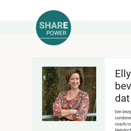
Ell
bev
dat
Een bezig
combinee
coach/co
kleindoc