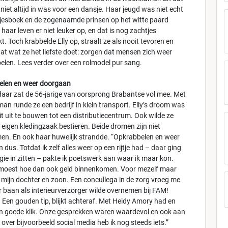
ij niet altijd in was voor een dansje. Haar jeugd was niet echt
jesboek en de zogenaamde prinsen op het witte paard
aar leven er niet leuker op, en dat is nog zachtjes
t. Toch krabbelde Elly op, straalt ze als nooit tevoren en
dat wat ze het liefste doet: zorgen dat mensen zich weer
elen. Lees verder over een rolmodel pur sang.
elen en weer doorgaan
daar zat de 56-jarige van oorsprong Brabantse vol mee. Met
an runde ze een bedrijf in klein transport. Elly’s droom was
t uit te bouwen tot een distributiecentrum. Ook wilde ze
n eigen kledingzaak bestieren. Beide dromen zijn niet
en. En ook haar huwelijk strandde. “Opkrabbelen en weer
dus. Totdat ik zelf alles weer op een rijtje had – daar ging
gie in zitten – pakte ik poetswerk aan waar ik maar kon.
moest hoe dan ook geld binnenkomen. Voor mezelf maar
 mijn dochter en zoon. Een concullega in de zorg vroeg me
ar baan als interieurverzorger wilde overnemen bij FAM!
 Een gouden tip, blijkt achteraf. Met Heidy Amory had en
en goede klik. Onze gesprekken waren waardevol en ook aan
 over bijvoorbeeld social media heb ik nog steeds iets.”